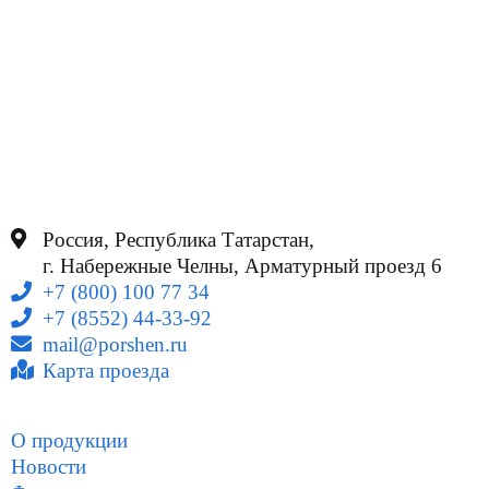
в 1 пшк.)
олово) (4 шт. в 1 пшк)
фосфат) (4 шт. в 1 пшк)
Россия, Республика Татарстан,
г. Набережные Челны, Арматурный проезд 6
+7 (800) 100 77 34
+7 (8552) 44-33-92
mail@porshen.ru
Карта проезда
О продукции
Новости