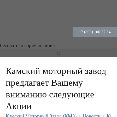
+7 (800) 100 77 34
бесплатная горячая линия
Камский моторный завод
предлагает Вашему
вниманию следующие
Акции
Камский Моторный Завод (КМЗ)
>
Новости
>
Камс