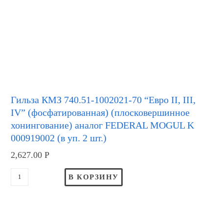
Гильза КМЗ 740.51-1002021-70 “Евро II, III,
IV” (фосфатированная) (плосковершинное
хонингование) аналог FEDERAL MOGUL K
000919002 (в уп. 2 шт.)
2,627.00
Р
В КОРЗИНУ