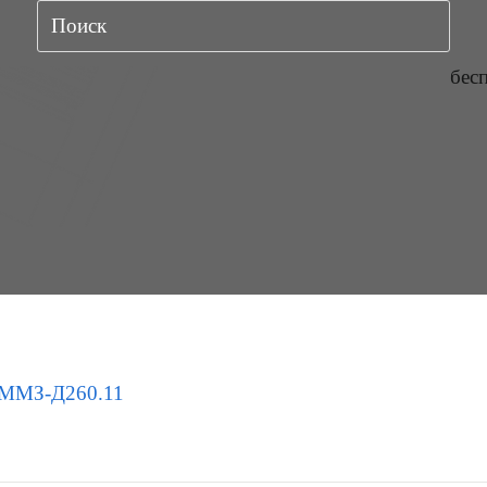
бес
ММЗ-Д260.11