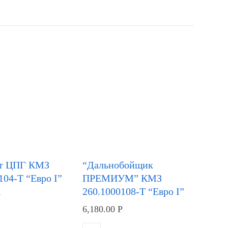
т ЦПГ КМЗ
“Дальнобойщик
104-Т “Евро I”
ПРЕМИУМ” КМЗ
260.1000108-Т “Евро I”
Р
6,180.00
Р