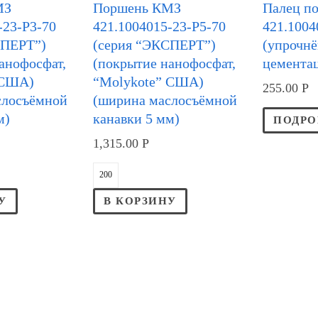
МЗ
Поршень КМЗ
Палец п
-23-Р3-70
421.1004015-23-Р5-70
421.1004
СПЕРТ”)
(серия “ЭКСПЕРТ”)
(упрочн
анофосфат,
(покрытие нанофосфат,
цемента
 США)
“Molykote” США)
255.00
Р
слосъёмной
(ширина маслосъёмной
м)
канавки 5 мм)
ПОДРО
1,315.00
Р
У
В КОРЗИНУ