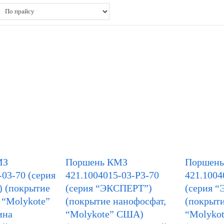
МЗ
Поршень КМЗ
Поршен
-03-70 (серия
421.1004015-03-Р3-70
421.1004
 (покрытие
(серия “ЭКСПЕРТ”)
(серия 
 “Molykote”
(покрытие нанофосфат,
(покрыти
ина
“Molykote” США)
“Molyko