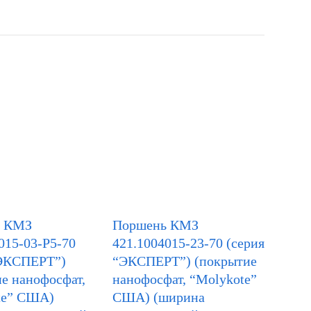
ь КМЗ
Поршень КМЗ
015-03-Р5-70
421.1004015-23-70 (серия
“ЭКСПЕРТ”)
“ЭКСПЕРТ”) (покрытие
е нанофосфат,
нанофосфат, “Molykote”
te” США)
США) (ширина