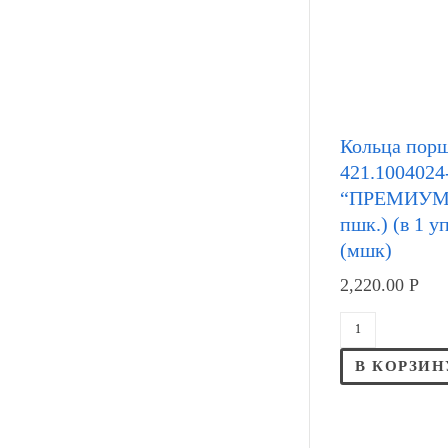
Кольца пор
421.1004024
“ПРЕМИУМ” 
пшк.) (в 1 у
(мшк)
2,220.00
Р
В КОРЗИН