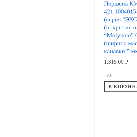
Поршень К
421.1004015
(серия “ЭК
(покрытие н
“Molykote”
(ширина ма
канавки 5 м
1,315.00
Р
В КОРЗИН