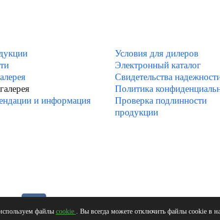
дукции
Условия для дилеров
ти
Электронный каталог
алерея
Свидетельства надежност
галерея
Политика конфиденциаль
ендации и информация
Проверка подлинности
продукции
 используем файлы
cookie
. Вы всегда можете отключить файлы cookie в н