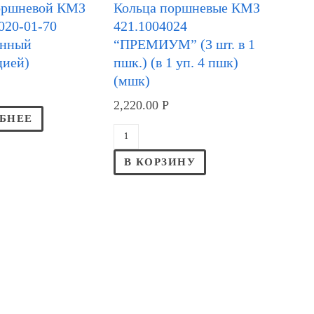
оршневой КМЗ
Кольца поршневые КМЗ
020-01-70
421.1004024
ённый
“ПРЕМИУМ” (3 шт. в 1
цией)
пшк.) (в 1 уп. 4 пшк)
(мшк)
2,220.00
Р
БНЕЕ
В КОРЗИНУ