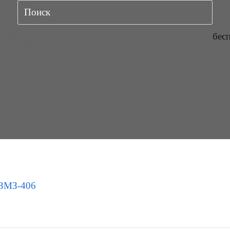
бес
ЗМЗ-406