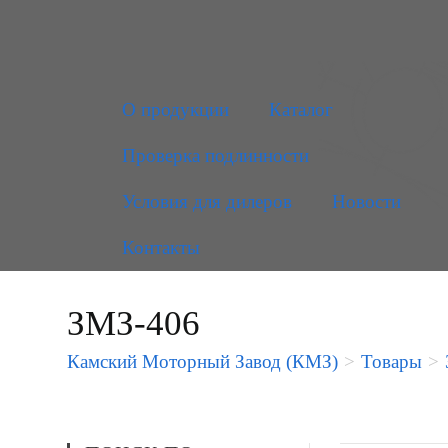
О продукции
Каталог
Проверка подлинности
Условия для дилеров
Новости
Контакты
ЗМЗ-406
Камский Моторный Завод (КМЗ)
>
Товары
>