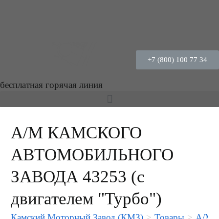
+7 (800) 100 77 34
бесплатная горячая линия
А/М КАМСКОГО
АВТОМОБИЛЬНОГО
ЗАВОДА 43253 (с
двигателем "Турбо")
Камский Моторный Завод (КМЗ)
>
Товары
>
А/М 