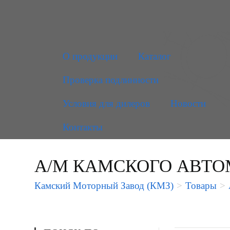
О продукции
Каталог
Проверка подлинности
Условия для дилеров
Новости
Контакты
А/М КАМСКОГО АВТО
Камский Моторный Завод (КМЗ)
>
Товары
>