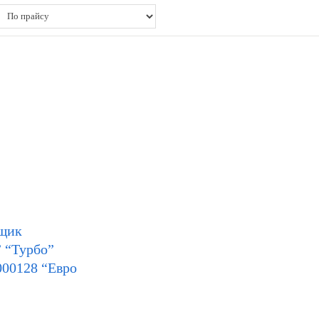
щик
“Турбо”
000128 “Евро