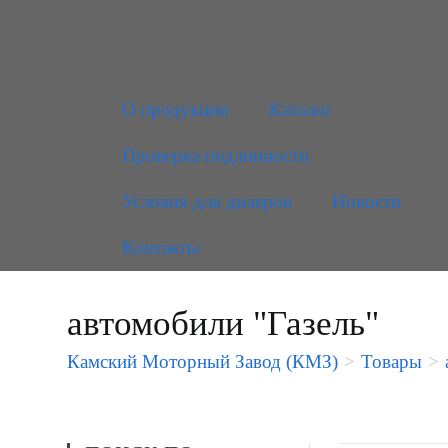
О продукции
Каталог
Проверка подлинности
Условия для дилеров
Новости
Контакты
автомобили "Газель"
Камский Моторный Завод (КМЗ)
>
Товары
>