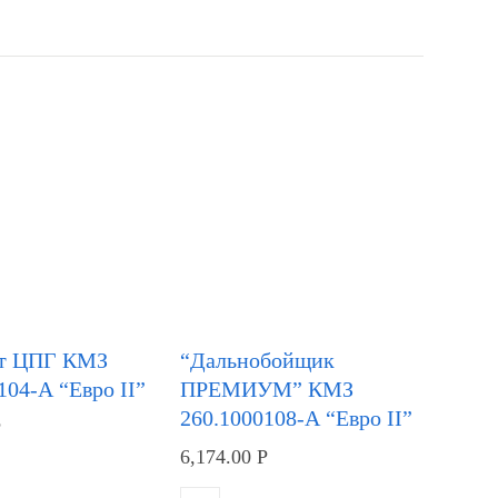
т ЦПГ КМЗ
“Дальнобойщик
104-А “Евро II”
ПРЕМИУМ” КМЗ
260.1000108-А “Евро II”
Р
6,174.00
Р