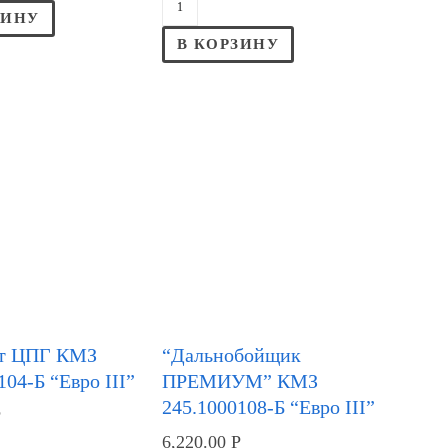
ЗИНУ
В КОРЗИНУ
т ЦПГ КМЗ
“Дальнобойщик
104-Б “Евро III”
ПРЕМИУМ” КМЗ
245.1000108-Б “Евро III”
Р
6,220.00
Р