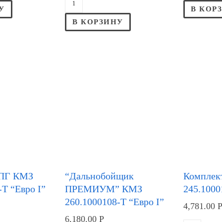
У
В КОР
В КОРЗИНУ
ЦПГ КМЗ
“Дальнобойщик
Комплек
-Т “Евро I”
ПРЕМИУМ” КМЗ
245.1000
260.1000108-Т “Евро I”
4,781.00
6,180.00
Р