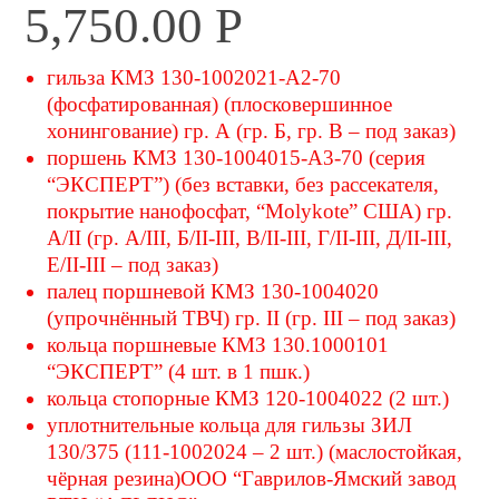
5,750.00
Р
гильза КМЗ 130-1002021-А2-70
(фосфатированная) (плосковершинное
хонингование) гр. А (гр. Б, гр. В – под заказ)
поршень КМЗ 130-1004015-А3-70 (серия
“ЭКСПЕРТ”) (без вставки, без рассекателя,
покрытие нанофосфат, “Molykote” США) гр.
А/II (гр. А/III, Б/II-III, В/II-III, Г/II-III, Д/II-III,
Е/II-III – под заказ)
палец поршневой КМЗ 130-1004020
(упрочнённый ТВЧ) гр. II (гр. III – под заказ)
кольца поршневые КМЗ 130.1000101
“ЭКСПЕРТ” (4 шт. в 1 пшк.)
кольца стопорные КМЗ 120-1004022 (2 шт.)
уплотнительные кольца для гильзы ЗИЛ
130/375 (111-1002024 – 2 шт.) (маслостойкая,
чёрная резина)ООО “Гаврилов-Ямский завод