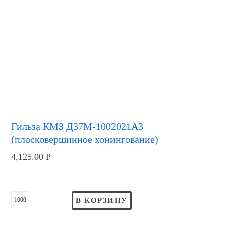
Гильза КМЗ Д37М-1002021А3
(плосковершинное хонингование)
4,125.00
Р
В КОРЗИНУ