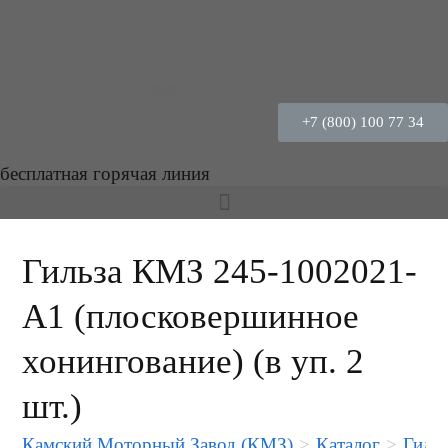
+7 (800) 100 77 34
бесплатная горячая линия
Гильза КМЗ 245-1002021-
А1 (плосковершинное
хонингование) (в уп. 2
шт.)
Камский Моторный Завод (КМЗ)
>
Каталог
>
Гильз