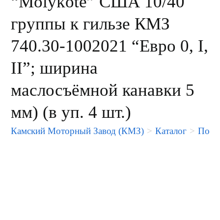
“Molykote” США 10/40
группы к гильзе КМЗ
740.30-1002021 “Евро 0, I,
II”; ширина
маслосъёмной канавки 5
мм) (в уп. 4 шт.)
Камский Моторный Завод (КМЗ)
>
Каталог
>
Порше