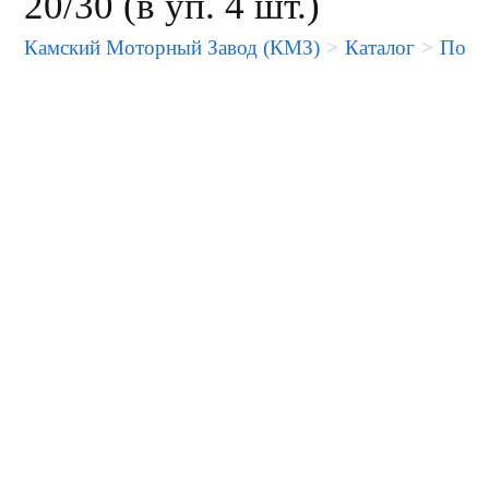
20/30 (в уп. 4 шт.)
Камский Моторный Завод (КМЗ)
>
Каталог
>
Порше