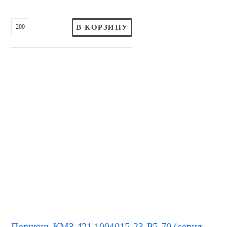
В КОРЗИНУ
Поршень КМЗ 421.1004015-23-Р5-70 (серия