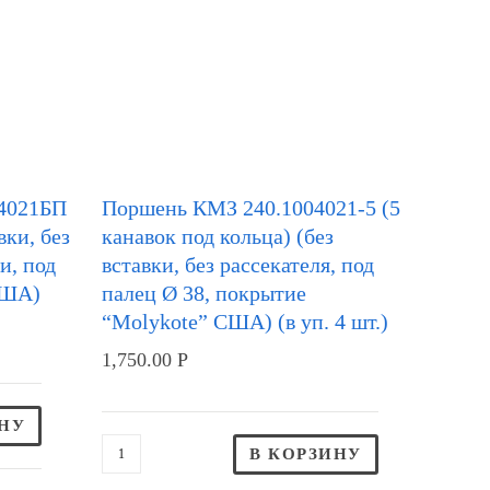
4021БП
Поршень КМЗ 240.1004021-5 (5
вки, без
канавок под кольца) (без
и, под
вставки, без рассекателя, под
США)
палец Ø 38, покрытие
“Molykote” США) (в уп. 4 шт.)
1,750.00
Р
ИНУ
В КОРЗИНУ