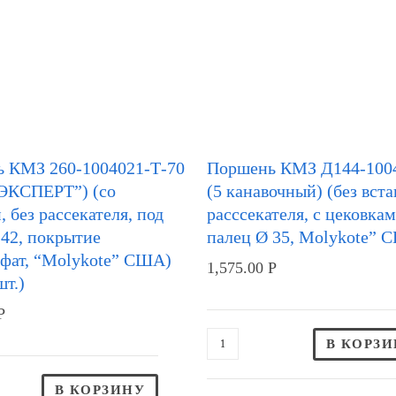
 КМЗ 260-1004021-Т-70
Поршень КМЗ Д144-100
“ЭКСПЕРТ”) (со
(5 канавочный) (без вста
, без рассекателя, под
расссекателя, с цековкам
 42, покрытие
палец Ø 35, Molykote” 
фат, “Molykote” США)
1,575.00
Р
шт.)
Р
В КОРЗ
В КОРЗИНУ