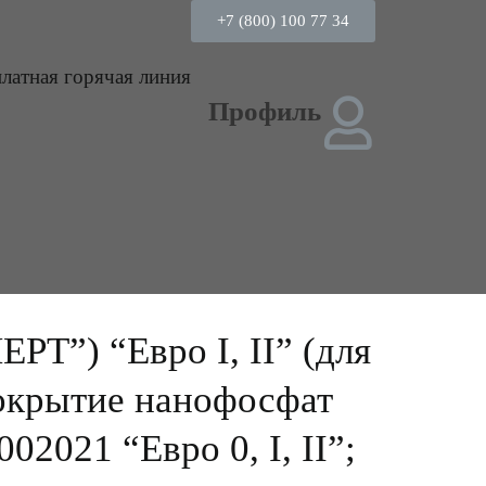
+7 (800) 100 77 34
платная горячая линия
Профиль
Т”) “Евро I, II” (для
 покрытие нанофосфат
2021 “Евро 0, I, II”;