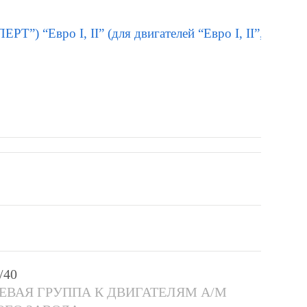
) “Евро I, II” (для двигателей “Евро I, II”, со вста
/40
ВАЯ ГРУППА К ДВИГАТЕЛЯМ А/М