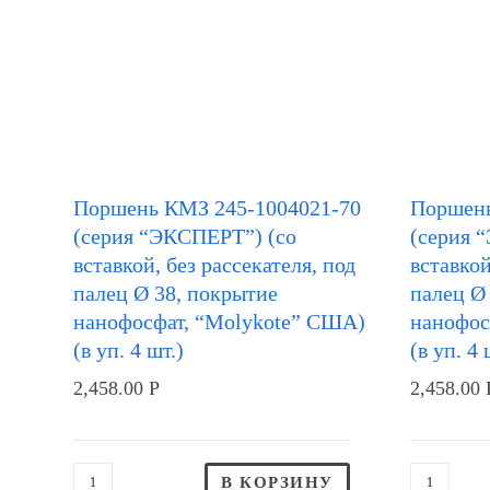
Поршень КМЗ 245-1004021-70
Поршень
(серия “ЭКСПЕРТ”) (со
(серия 
вставкой, без рассекателя, под
вставкой
палец Ø 38, покрытие
палец Ø
нанофосфат, “Molykote” США)
нанофос
(в уп. 4 шт.)
(в уп. 4 
2,458.00
Р
2,458.00
В КОРЗИНУ