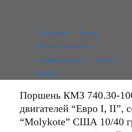
О продукции
Каталог
Проверка подлинности
Условия для дилеров
Новости
Контакты
Поршень КМЗ 740.30-1004
двигателей “Евро I, II”,
“Molykote” США 10/40 гр