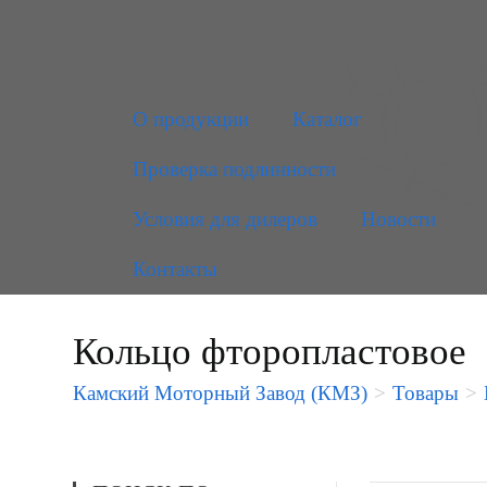
О продукции
Каталог
Проверка подлинности
Условия для дилеров
Новости
Контакты
Кольцо фторопластовое
Камский Моторный Завод (КМЗ)
>
Товары
>