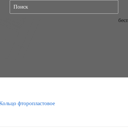
бес
Кольцо фторопластовое