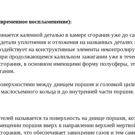
евременное воспламенение):
инается каленной деталью в камере сгорания уже до с
 детали уплотнения и отложения на названных деталях
здействует на конструктивные элементы неконтролируе
при продолжающемся калильном зажигании уже в течен
 сгорания, в основном имеющими форму полусферы, э
гания.
оверхностями между днищем поршня и головкой цилин
 маслосъемного кольца и до внутренней части поршня.
елей называется та поверхность на днище поршня, кот
емещении поршня вверх в направлении верхней мертвой
горания, что обеспечивает завихрение газов и тем са