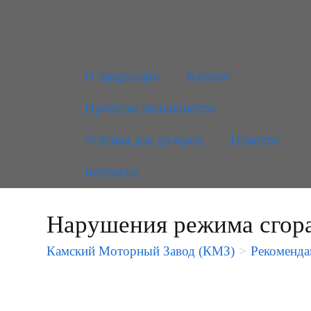
О продукции
Каталог
Проверка подлинности
Условия для дилеров
Новости
Контакты
Нарушения режима сгор
Камский Моторный Завод (КМЗ)
>
Рекоменда