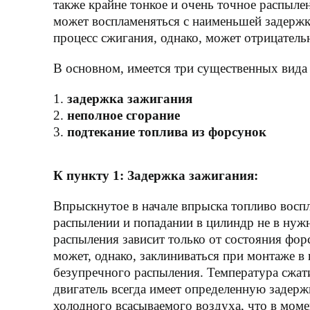
также крайне тонкое и очень точное распыле
может воспламеняться с наименьшей задержко
процесс сжигания, однако, может отрицатель
В основном, имеется три существенных вид
задержка зажигания
неполное сгорание
подтекание топлива из форсунок
К пункту 1: Задержка зажигания:
Впрыскнутое в начале впрыска топливо восп
распылении и попадании в цилиндр не в нуж
распыления зависит только от состояния фо
может, однако, заклиниваться при монтаже в
безупречного распыления. Температура сжати
двигатель всегда имеет определенную задерж
холодного всасываемого воздуха, что в моме