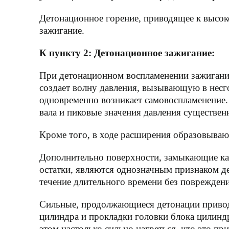
Детонационное горение, приводящее к высок
зажигание.
К пункту 2: Детонационное зажигание:
При детонационном воспламенении зажигание
создает волну давления, вызывающую в несго
одновременно возникает самовоспламенение. 
вала и пиковые значения давления существе
Кроме того, в ходе расширения образовываю
Дополнительно поверхности, замыкающие кам
остатки, являются однозначным признаком д
течение длительного времени без поврежден
Сильные, продолжающиеся детонации привод
цилиндра и прокладки головки блока цилиндр
этом настолько сильно нагреться, что это п