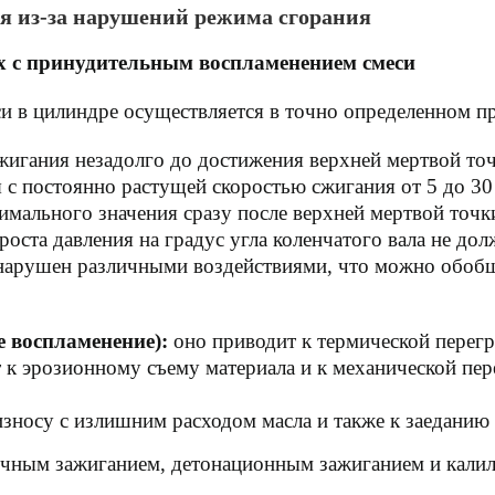
я из-за нарушений режима сгорания
х с принудительным воспламенением смеси
 в цилиндре осуществляется в точно определенном пр
жигания незадолго до достижения верхней мертвой точ
с постоянно растущей скоростью сжигания от 5 до 30 м
симального значения сразу после верхней мертвой точк
оста давления на градус угла коленчатого вала не до
 нарушен различными воздействиями, что можно обобщ
:
 воспламенение):
оно приводит к термической перег
 к эрозионному съему материала и к механической пер
износу с излишним расходом масла и также к заеданию
чным зажиганием, детонационным зажиганием и калил