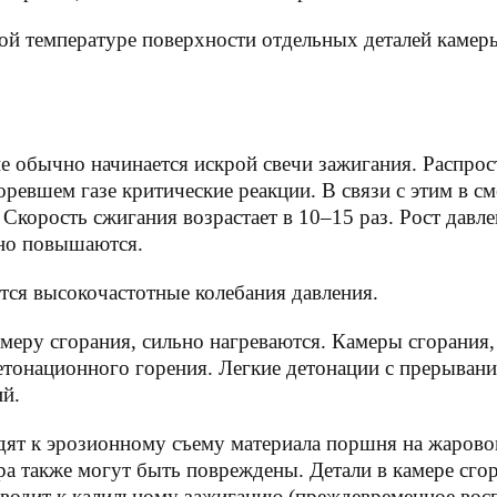
ой температуре поверхности отдельных деталей камеры
 обычно начинается искрой свечи зажигания. Распрос
ревшем газе критические реакции. В связи с этим в см
Скорость сжигания возрастает в 10–15 раз. Рост давле
нно повышаются.
тся высокочастотные колебания давления.
еру сгорания, сильно нагреваются. Камеры сгорания,
етонационного горения. Легкие детонации с прерыван
ий.
ят к эрозионному съему материала поршня на жаровом
а также могут быть повреждены. Детали в камере сгора
риводит к калильному зажиганию (преждевременное вос