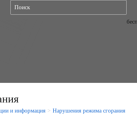
бес
ания
ции и информация
>
Нарушения режима сгорания