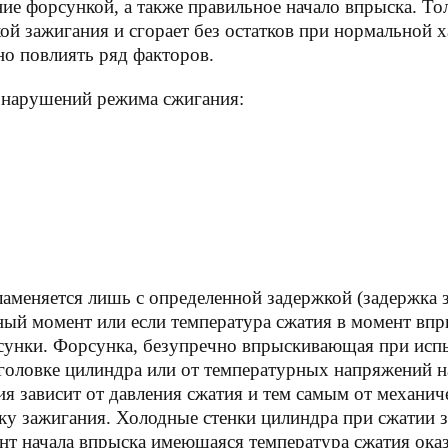
ние форсункой, а также правильное начало впрыска. Т
й зажигания и сгорает без остатков при нормальной х
но повлиять ряд факторов.
а нарушений режима сжигания:
ламеняется лишь с определенной задержкой (задержка 
ный момент или если температура сжатия в момент впр
рсунки. Форсунка, безупречно впрыскивающая при исп
 головке цилиндра или от температурных напряжений на
я зависит от давления сжатия и тем самым от механич
ку зажигания. Холодные стенки цилиндра при сжатии з
нт начала впрыска имеющаяся температура сжатия оказ