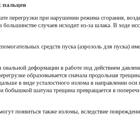
 пальцев
ате перегрузки при нарушении режима сгорания, возд
в большинстве случаев исходит из-за шлака. В ходе и
омогательных средств пуска (аэрозоль для пуска) име
 овальной деформации в работе под действием давлени
ерегрузке образовывается сначала продольная трещина
дальше в виде усталостного излома в направлении оси 
и бобышкой шатуна трещина превращается в поперечн
огут появиться также изломы, вследствие повреждения