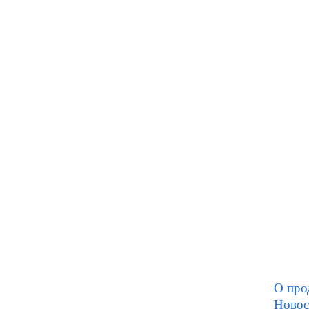
О про
Новос