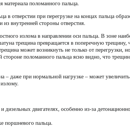
я материала поломанного пальца.
а в отверстии при перегрузке на концах пальца образ
и из внутренней стороны отверстия.
остного излома в направлении оси пальца. В зоне наи
уна трещина превращается в поперечную трещину, чт
я трещина может возникнуть не только от перегрузки, 
 стороне поломанного пальца ясно видно, что трещин
а – даже при нормальной нагрузке – может увеличитьс
 излому.
и дизельных двигателях, особенно из-за детонационн
ке поршневого пальца.