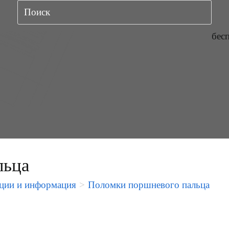
бес
льца
ции и информация
>
Поломки поршневого пальца