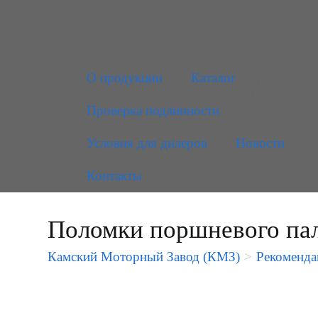
О продукции
Каталог
Проверка подлинности
Условия для дилеров
Новости
Контакты
Поломки поршневого па
Камский Моторный Завод (КМЗ)
>
Рекоменда