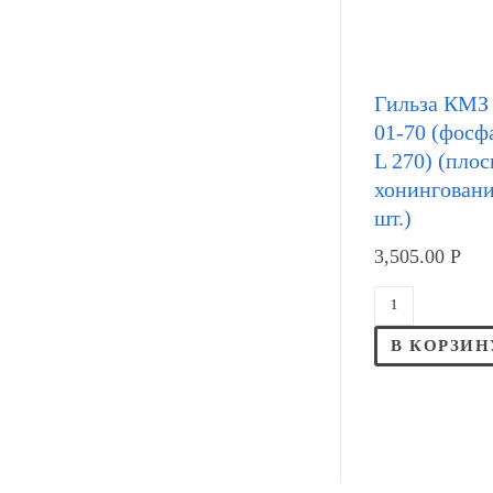
Гильза КМЗ 
01-70 (фосф
L 270) (пло
хонингование
шт.)
3,505.00
Р
В КОРЗИН