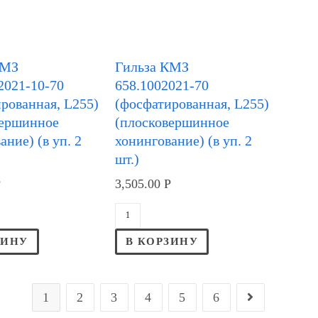
КМЗ
Гильза КМЗ
2021-10-70
658.1002021-70
рованная, L255)
(фосфатированная, L255)
вершинное
(плосковершинное
ание) (в уп. 2
хонингование) (в уп. 2
шт.)
Р
3,505.00
Р
ЗИНУ
В КОРЗИНУ
1
2
3
4
5
6