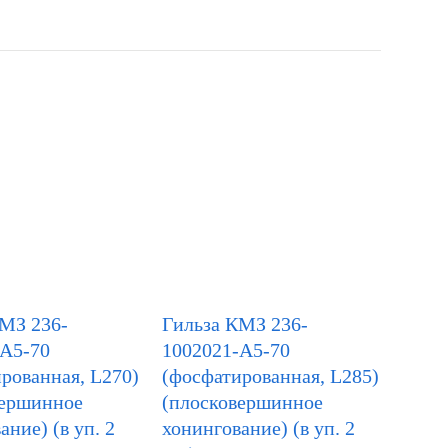
КМЗ 236-
Гильза КМЗ 236-
-А5-70
1002021-А5-70
рованная, L270)
(фосфатированная, L285)
вершинное
(плосковершинное
ание) (в уп. 2
хонингование) (в уп. 2