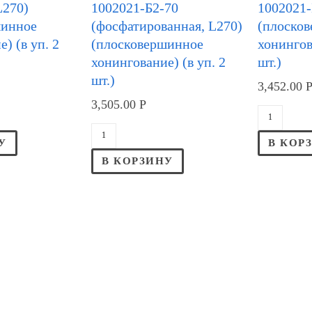
L270)
1002021-Б2-70
1002021-
шинное
(фосфатированная, L270)
(плоско
) (в уп. 2
(плосковершинное
хонингов
хонингование) (в уп. 2
шт.)
шт.)
3,452.00
3,505.00
Р
У
В КОР
В КОРЗИНУ