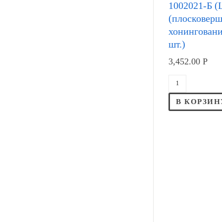
1002021-Б (
(плосковер
хонингование
шт.)
3,452.00
Р
В КОРЗИН