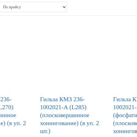
236-
Гильза КМЗ 236-
Гильза 
L270)
1002021-А (L285)
1002021
шинное
(плосковершинное
(фосфати
) (в уп. 2
хонингование) (в уп. 2
(плоско
шт.)
хонингов