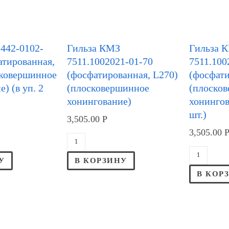
442-0102-
Гильза КМЗ
Гильза 
атированная,
7511.1002021-01-70
7511.100
сковершинное
(фосфатированная, L270)
(фосфати
) (в уп. 2
(плосковершинное
(плоско
хонингование)
хонингов
шт.)
3,505.00
Р
3,505.00
У
В КОРЗИНУ
В КОР