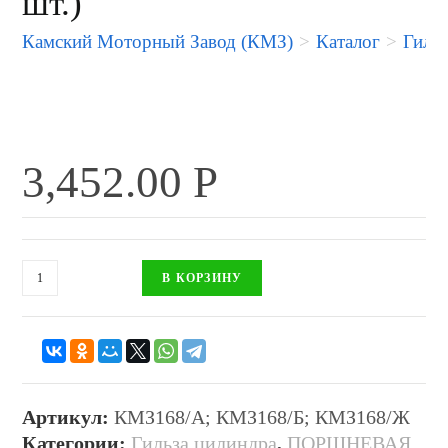
шт.)
Камский Моторный Завод (КМЗ)
>
Каталог
>
Гильз
3,452.00
Р
В КОРЗИНУ
Артикул:
КМЗ168/А; КМЗ168/Б; КМЗ168/Ж
Категории:
Гильза цилиндра
,
ПОРШНЕВАЯ