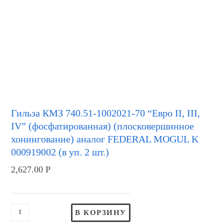
Гильза КМЗ 740.51-1002021-70 “Евро II, III,
IV” (фосфатированная) (плосковершинное
хонингование) аналог FEDERAL MOGUL K
000919002 (в уп. 2 шт.)
2,627.00
Р
В КОРЗИНУ