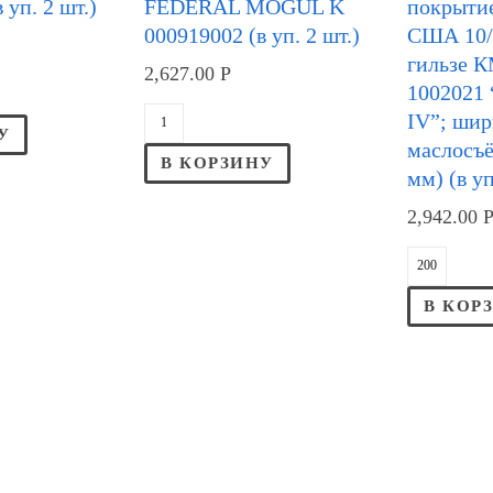
 уп. 2 шт.)
FEDERAL MOGUL K
покрыти
000919002 (в уп. 2 шт.)
США 10/
гильзе К
2,627.00
Р
1002021 “
IV”; ши
У
маслосъё
В КОРЗИНУ
мм) (в уп
2,942.00
В КОР