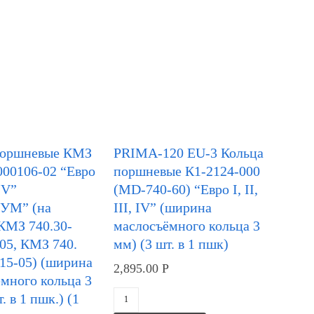
поршневые КМЗ
PRIMA-120 EU-3 Кольца
000106-02 “Евро
поршневые К1-2124-000
 IV”
(MD-740-60) “Евро I, II,
УМ” (на
III, IV” (ширина
КМЗ 740.30-
маслосъёмного кольца 3
05, КМЗ 740.
мм) (3 шт. в 1 пшк)
15-05) (ширина
2,895.00
Р
много кольца 3
. в 1 пшк.) (1