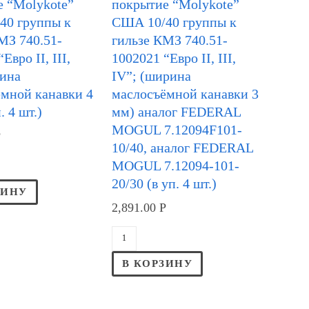
е “Molykote”
покрытие “Molykote”
40 группы к
США 10/40 группы к
МЗ 740.51-
гильзе КМЗ 740.51-
Евро II, III,
1002021 “Евро II, III,
рина
IV”; (ширина
мной канавки 4
маслосъёмной канавки 3
. 4 шт.)
мм) аналог FEDERAL
MOGUL 7.12094F101-
Р
10/40, аналог FEDERAL
MOGUL 7.12094-101-
20/30 (в уп. 4 шт.)
ЗИНУ
2,891.00
Р
В КОРЗИНУ