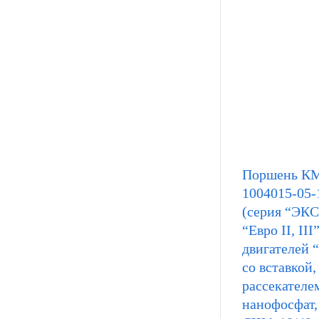
Поршень КМ
1004015-05-
(серия “ЭК
“Евро II, III
двигателей “Е
со вставкой,
рассекателе
нанофосфат,