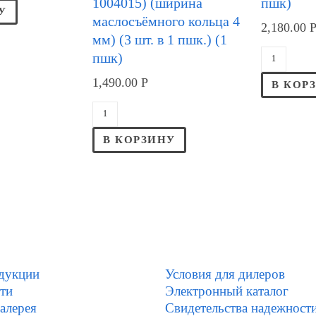
1004015) (ширина
пшк)
У
маслосъёмного кольца 4
2,180.00
мм) (3 шт. в 1 пшк.) (1
пшк)
1,490.00
Р
В КОР
В КОРЗИНУ
дукции
Условия для дилеров
ти
Электронный каталог
алерея
Свидетельства надежност