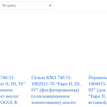
740.51-
Гильза КМЗ 740.51-
Поршень
 II, III, IV”
1002021-70 “Евро II, III,
1004015-
шинное
IV” (фосфатированная)
III” (для
е) аналог
(плосковершинное
“Eвро II, 
MOGUL K
хонингование) аналог
вставкой