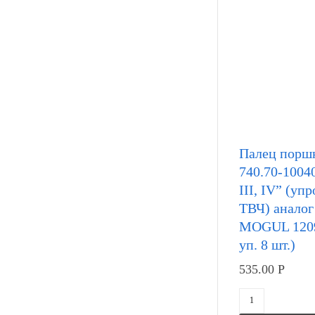
Палец порш
740.70-10040
III, IV” (у
ТВЧ) анало
MOGUL 1209
уп. 8 шт.)
535.00
Р