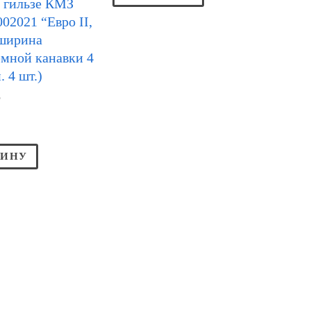
 гильзе КМЗ
002021 “Евро II,
; ширина
мной канавки 4
. 4 шт.)
Р
ЗИНУ