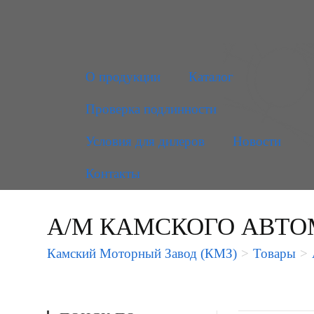
О продукции
Каталог
Проверка подлинности
Условия для дилеров
Новости
Контакты
А/М КАМСКОГО АВТОМ
Камский Моторный Завод (КМЗ)
>
Товары
>