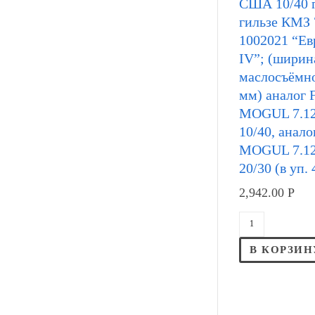
США 10/40 
гильзе КМЗ 
1002021 “Евро
IV”; (ширин
маслосъёмно
мм) аналог
MOGUL 7.12
10/40, анал
MOGUL 7.12
20/30 (в уп. 
2,942.00
Р
В КОРЗИН