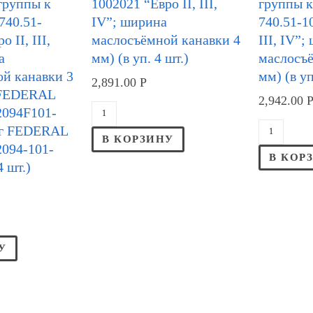
группы к
1002021 “Евро II, III,
группы к
740.51-
IV”; ширина
740.51-1
 II, III,
маслосъёмной канавки 4
III, IV”
а
мм) (в уп. 4 шт.)
маслосъё
й канавки 3
мм) (в уп
2,891.00
Р
 FEDERAL
2,942.00
094F101-
ог FEDERAL
В КОРЗИНУ
094-101-
В КОР
4 шт.)
У