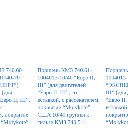
З 740.60-
Поршень КМЗ 740.61-
Поршень
10/40-70
1004015-10/40 “Евро II,
1004015-
СПЕРТ”)
III” (для двигателей
“ЭКСПЕРТ
” (для
“Евро II, III”, со
III” (для
вро II, III”,
вставкой, с рассекателем,
“Евро II, 
 с
покрытие “Molykote”
вставкой
м, покрытие
США 10/40 группы к
покрыти
 “Molykote”
гильзе КМЗ 740.51-
“Molyko