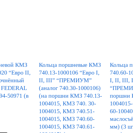
невой КМЗ
Кольца поршневые КМЗ
Кольца 
20 “Евро II,
740.13-1000106 “Евро I,
740.60-1
прочнённый
II, III” “ПРЕМИУМ”
I, II, III,
г FEDERAL
(аналог 740.30-1000106)
“ПРЕМИ
4-50971 (в
(на поршни КМЗ 740.13-
поршни 
1004015, КМЗ 740. 30-
1004015-
1004015, КМЗ 740.51-
60-10040
1004015, КМЗ 740.60-
маслосъё
1004015, КМЗ 740.61-
мм) (3 шт