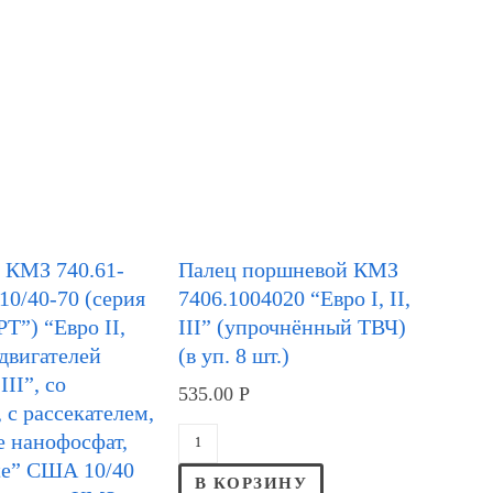
 КМЗ 740.61-
Палец поршневой КМЗ
10/40-70 (серия
7406.1004020 “Евро I, II,
”) “Евро II,
III” (упрочнённый ТВЧ)
 двигателей
(в уп. 8 шт.)
III”, со
535.00
Р
, с рассекателем,
е нанофосфат,
te” США 10/40
В КОРЗИНУ