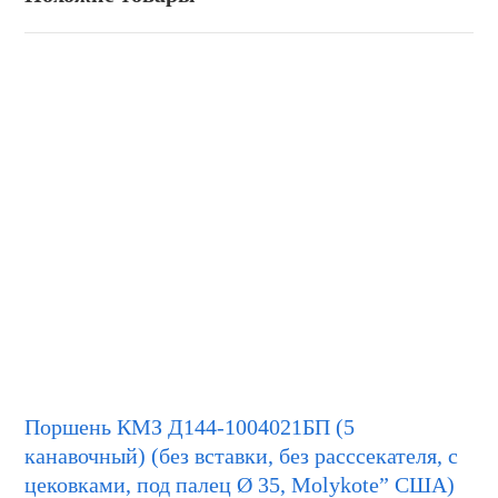
Поршень КМЗ Д144-1004021БП (5
канавочный) (без вставки, без расссекателя, с
цековками, под палец Ø 35, Molykote” США)