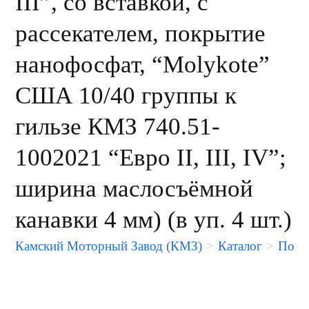
III”, со вставкой, с
рассекателем, покрытие
нанофосфат, “Molykote”
США 10/40 группы к
гильзе КМЗ 740.51-
1002021 “Евро II, III, IV”;
ширина маслосъёмной
канавки 4 мм) (в уп. 4 шт.)
Камский Моторный Завод (КМЗ)
>
Каталог
>
Порше