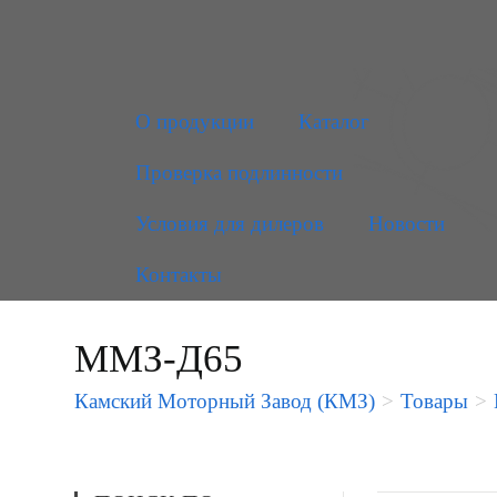
О продукции
Каталог
Проверка подлинности
Условия для дилеров
Новости
Контакты
ММЗ-Д65
Камский Моторный Завод (КМЗ)
>
Товары
>