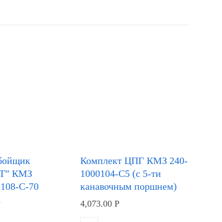
бойщик
Комплект ЦПГ КМЗ 240-
Т” КМЗ
1000104-С5 (с 5-ти
0108-С-70
канавочным поршнем)
Р
4,073.00
Р