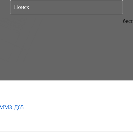
бес
ММЗ-Д65