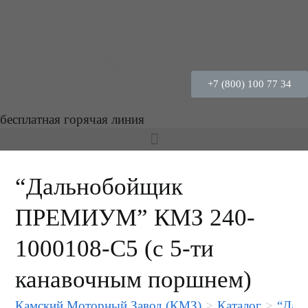
+7 (800) 100 77 34
бесплатная горячая линия
“Дальнобойщик
ПРЕМИУМ” КМЗ 240-
1000108-С5 (с 5-ти
канавочным поршнем)
Камский Моторный Завод (КМЗ)
>
Каталог
>
“Дал