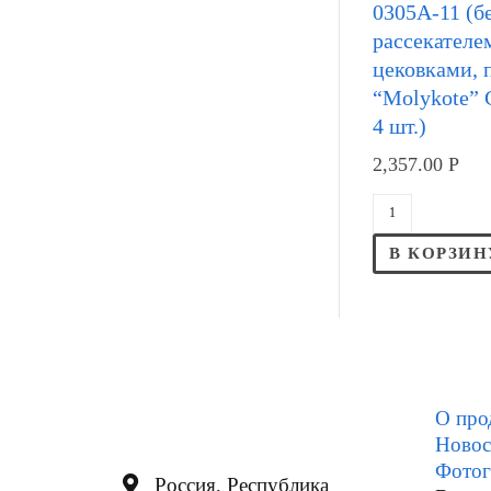
0305А-11 (бе
рассекателем
цековками, 
“Molykote” 
4 шт.)
2,357.00
Р
В КОРЗИН
О про
Новос
Фотог
Россия, Республика