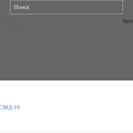
бес
СМД-19