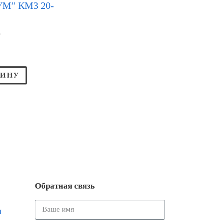
М” КМЗ 20-
Р
ЗИНУ
Обратная связь
и