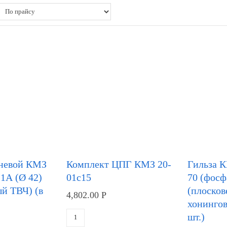
невой КМЗ
Комплект ЦПГ КМЗ 20-
Гильза К
1А (Ø 42)
01с15
70 (фосф
й ТВЧ) (в
(плоско
4,802.00
Р
хонингов
шт.)