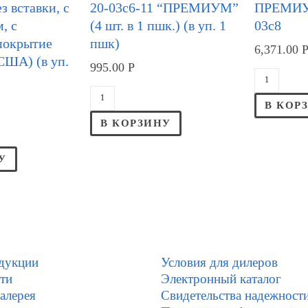
з вставки, с
20-03с6-11 “ПРЕМИУМ”
ПРЕМИУ
, с
(4 шт. в 1 пшк.) (в уп. 1
03с8
покрытие
пшк)
6,371.00
США) (в уп.
995.00
Р
В КОР
В КОРЗИНУ
У
дукции
Условия для дилеров
ти
Электронный каталог
алерея
Свидетельства надежност