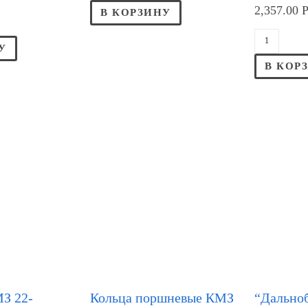
2,357.00
В КОРЗИНУ
У
В КОР
З 22-
Кольца поршневые КМЗ
“Дально