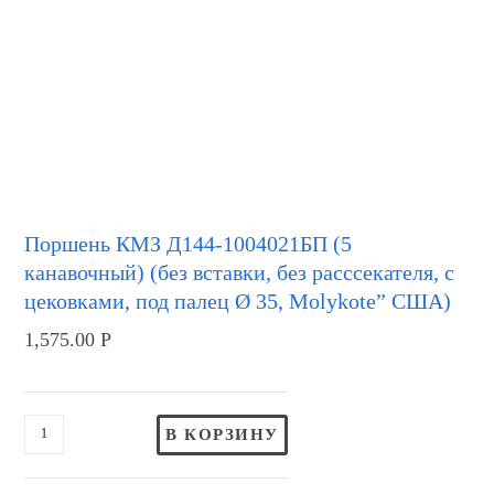
Поршень КМЗ Д144-1004021БП (5
канавочный) (без вставки, без расссекателя, с
цековками, под палец Ø 35, Molykote” США)
1,575.00
Р
В КОРЗИНУ