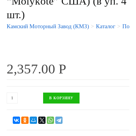
“Molykote” США) (в уп. 4
шт.)
Камский Моторный Завод (КМЗ)
>
Каталог
>
Порше
2,357.00
Р
В КОРЗИНУ