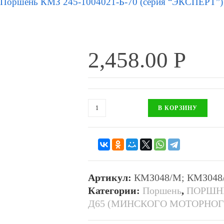
Поршень КМЗ 245-1004021-Б-70 (серия “ЭКСПЕРТ”) (со
2,458.00
Р
В КОРЗИНУ
Артикул:
КМЗ048/М; КМЗ048/
Категории:
Поршень
,
ПОРШНЕ
Д65 (МИНСКОГО МОТОРНОГ