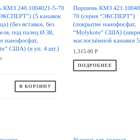
 КМЗ 240.1004021-5-70
Поршень КМЗ 421.10040
“ЭКСПЕРТ”) (5 канавок
70 (серия “ЭКСПЕРТ”)
ца) (без вставки, без
(покрытие нанофосфат,
еля, под палец Ø 38,
“Molykote” США) (шир
е нанофосфат,
маслосъёмной канавки 5
e” США) (в уп. 4 шт.)
1,315.00
Р
Р
ПОДРОБНЕЕ
В КОРЗИНУ
дукции
Условия для дилеров