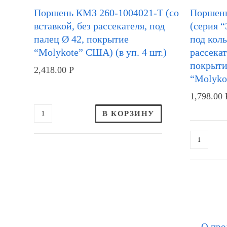
Поршень КМЗ 260-1004021-Т (со
Поршень
вставкой, без рассекателя, под
(серия 
палец Ø 42, покрытие
под коль
“Molykote” США) (в уп. 4 шт.)
рассекат
покрыти
2,418.00
Р
“Molykot
1,798.00
В КОРЗИНУ
О про