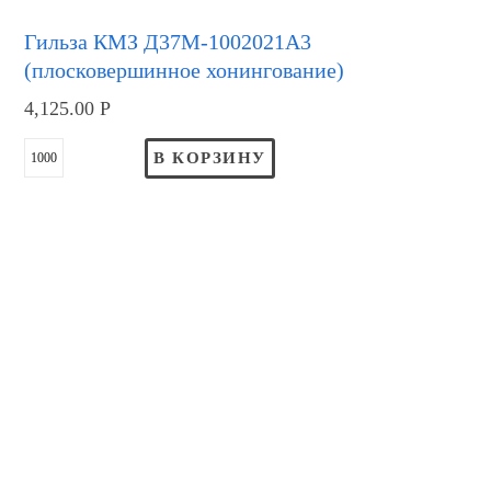
Гильза КМЗ Д37М-1002021А3
(плосковершинное хонингование)
4,125.00
Р
В КОРЗИНУ