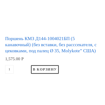
Поршень КМЗ Д144-1004021БП (5
канавочный) (без вставки, без расссекателя, с
цековками, под палец Ø 35, Molykote” США)
1,575.00
Р
В КОРЗИНУ