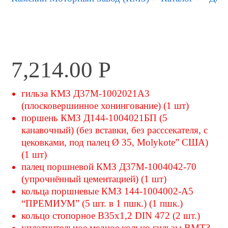
7,214.00
Р
гильза КМЗ Д37М-1002021А3
(плосковершинное хонингование) (1 шт)
поршень КМЗ Д144-1004021БП (5
канавочный) (без вставки, без расссекателя, с
цековками, под палец Ø 35, Molykote” США)
(1 шт)
палец поршневой КМЗ Д37М-1004042-70
(упрочнённый цементацией) (1 шт)
кольца поршневые КМЗ 144-1004002-А5
“ПРЕМИУМ” (5 шт. в 1 пшк.) (1 пшк.)
кольцо стопорное В35х1,2 DIN 472 (2 шт.)
уплотнительное медное кольцо гильзы ВМТЗ