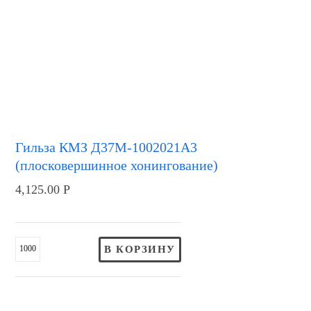
Гильза КМЗ Д37М-1002021А3
(плосковершинное хонингование)
4,125.00
Р
В КОРЗИНУ