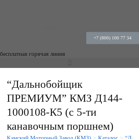
+7 (800) 100 77 34
бесплатная горячая линия
“Дальнобойщик
ПРЕМИУМ” КМЗ Д144-
1000108-К5 (с 5-ти
канавочным поршнем)
Камский Моторный Завод (КМЗ)
>
Каталог
>
“Дал