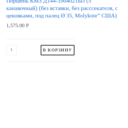
Поршень КМЗ Д144-1004021БП (5
канавочный) (без вставки, без расссекателя, с
цековками, под палец Ø 35, Molykote” США)
1,575.00
Р
В КОРЗИНУ