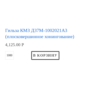
Гильза КМЗ Д37М-1002021А3
(плосковершинное хонингование)
4,125.00
Р
В КОРЗИНУ