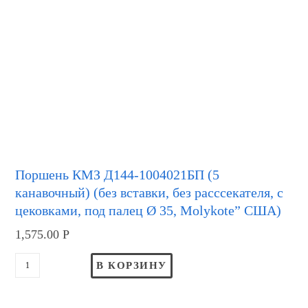
Поршень КМЗ Д144-1004021БП (5
канавочный) (без вставки, без расссекателя, с
цековками, под палец Ø 35, Molykote” США)
1,575.00
Р
В КОРЗИНУ