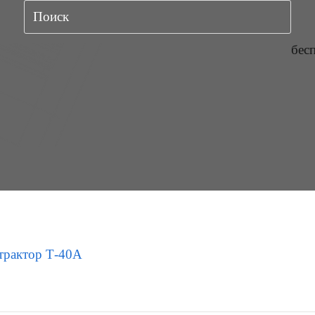
бес
трактор Т-40А