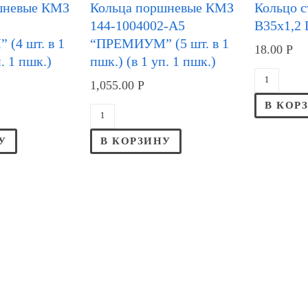
шневые КМЗ
Кольца поршневые КМЗ
Кольцо 
144-1004002-А5
В35х1,2 
(4 шт. в 1
“ПРЕМИУМ” (5 шт. в 1
18.00
Р
п. 1 пшк.)
пшк.) (в 1 уп. 1 пшк.)
1,055.00
Р
В КОР
У
В КОРЗИНУ