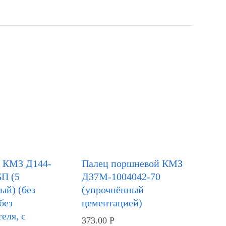
 КМЗ Д144-
Палец поршневой КМЗ
БП (5
Д37М-1004042-70
ый) (без
(упрочнённый
без
цементацией)
еля, с
373.00
Р