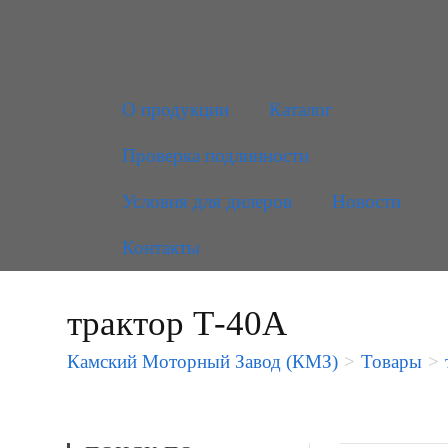
О продукции
Каталог
Проверка подлинности
Условия для дилеров
Новости
Контакты
трактор Т-40А
Камский Моторный Завод (КМЗ)
>
Товары
>