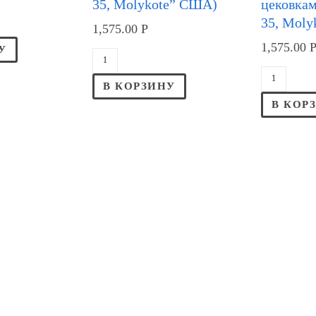
35, Molykote” США)
цековкам
35, Mol
1,575.00
Р
1,575.00
У
В КОРЗИНУ
В КОР