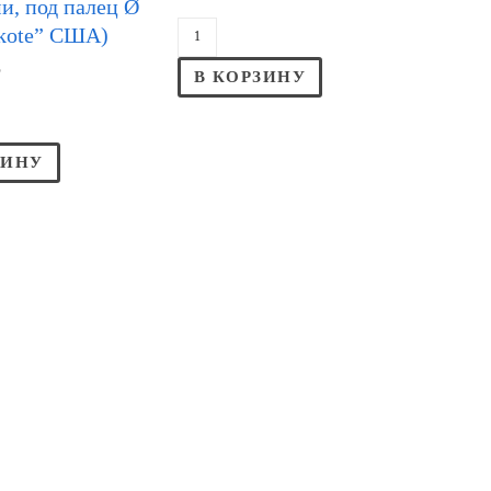
и, под палец Ø
ykote” США)
Р
В КОРЗИНУ
ЗИНУ