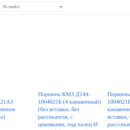
Поршень КМЗ Д144-
Поршень
021А3
1004021Б (4 канавочный)
1004021
шинное
(без вставки, без
канавочн
е)
рассекателя, с
вставки, 
цековками, под палец Ø
расссекат