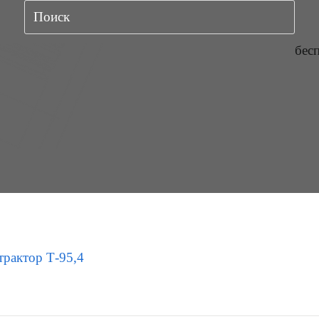
бес
трактор Т-95,4