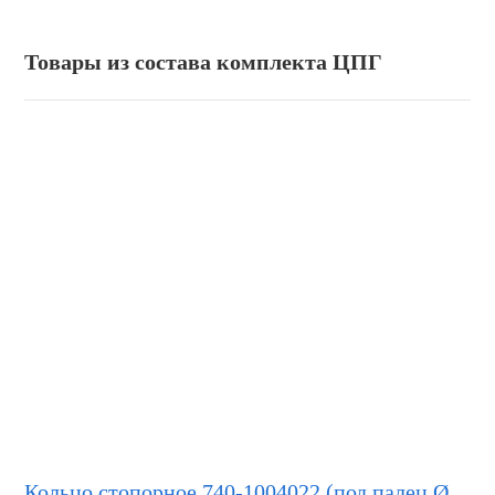
Товары из состава комплекта ЦПГ
Кольцо стопорное 740-1004022 (под палец Ø