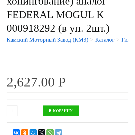
хонингование) аналог
FEDERAL MOGUL K
000918292 (в уп. 2шт.)
Камский Моторный Завод (КМЗ)
>
Каталог
>
Гиль
2,627.00
Р
В КОРЗИНУ