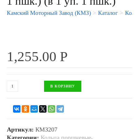
1 пшк.) (в 1 уп. 1 пшк.)
Камский Моторный Завод (КМЗ)
>
Каталог
>
Коль
1,255.00
Р
В КОРЗИНУ
Артикул:
КМЗ207
Категории:
Кольца поршневые
,