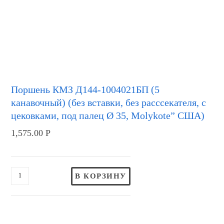
Поршень КМЗ Д144-1004021БП (5
канавочный) (без вставки, без расссекателя, с
цековками, под палец Ø 35, Molykote” США)
1,575.00
Р
В КОРЗИНУ