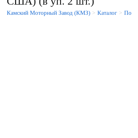
США) (в уп. 2 шт.)
Камский Моторный Завод (КМЗ)
>
Каталог
>
Порше