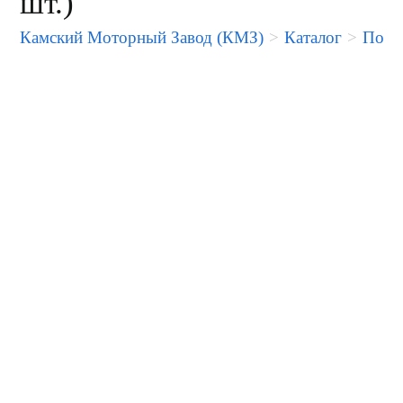
шт.)
Камский Моторный Завод (КМЗ)
>
Каталог
>
Порше