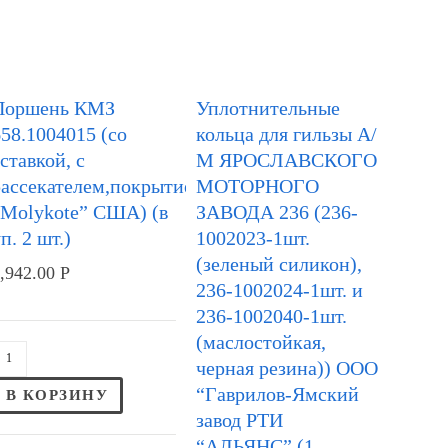
Поршень КМЗ
Уплотнительные
58.1004015 (со
кольца для гильзы А/
ставкой, с
М ЯРОСЛАВСКОГО
рассекателем,покрытие
МОТОРНОГО
“Molykote” США) (в
ЗАВОДА 236 (236-
п. 2 шт.)
1002023-1шт.
(зеленый силикон),
,942.00
Р
236-1002024-1шт. и
236-1002040-1шт.
(маслостойкая,
черная резина)) ООО
“Гаврилов-Ямский
В КОРЗИНУ
завод РТИ
“АЛЬЯНС” (1