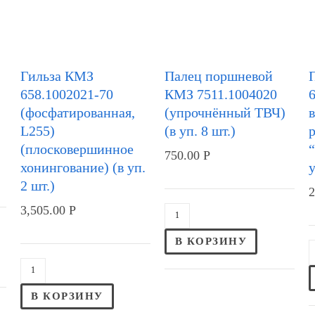
Гильза КМЗ
Палец поршневой
658.1002021-70
КМЗ 7511.1004020
6
(фосфатированная,
(упрочнённый ТВЧ)
в
L255)
(в уп. 8 шт.)
(плосковершинное
750.00
Р
хонингование) (в уп.
у
2 шт.)
2
3,505.00
Р
В КОРЗИНУ
В КОРЗИНУ