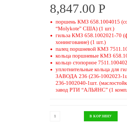
8,847.00
Р
поршень КМЗ 658.1004015 (со 
“Molykote” США) (1 шт.)
гильза КМЗ 658.1002021-70 (
хонингование) (1 шт.)
палец поршневой КМЗ 7511.10
кольца поршневые КМЗ 658.10
кольцо стопорное 7511.100402
уплотнительные кольца дл
ЗАВОДА 236 (236-1002023-1шт
236-1002040-1шт. (маслостойк
завод РТИ “АЛЬЯНС” (1 компл
В КОРЗИНУ