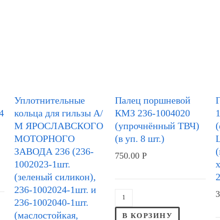
Уплотнительные
Палец поршневой
4
кольца для гильзы А/
КМЗ 236-1004020
М ЯРОСЛАВСКОГО
(упрочнённый ТВЧ)
МОТОРНОГО
(в уп. 8 шт.)
ЗАВОДА 236 (236-
750.00
Р
1002023-1шт.
х
(зеленый силикон),
2
236-1002024-1шт. и
3
236-1002040-1шт.
(маслостойкая,
В КОРЗИНУ