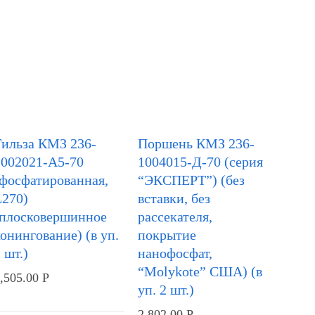
Гильза КМЗ 236-
Поршень КМЗ 236-
1002021-А5-70
1004015-Д-70 (серия
(фосфатированная,
“ЭКСПЕРТ”) (без
L270)
вставки, без
(плосковершинное
рассекателя,
онингование) (в уп.
покрытие
 шт.)
нанофосфат,
“Molykote” США) (в
,505.00
Р
уп. 2 шт.)
2,802.00
Р