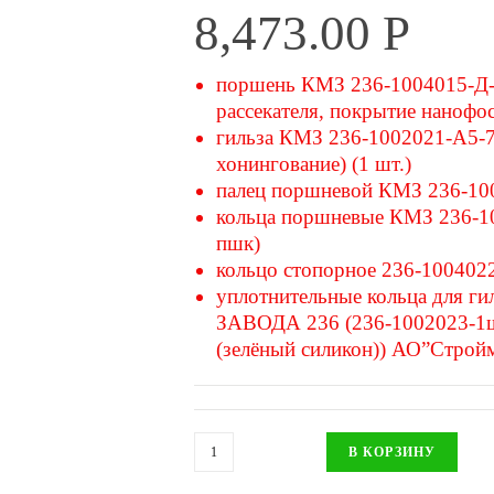
8,473.00
Р
поршень КМЗ 236-1004015-Д-7
рассекателя, покрытие нанофо
гильза КМЗ 236-1002021-А5-7
хонингование) (1 шт.)
палец поршневой КМЗ 236-100
кольца поршневые КМЗ 236-10
пшк)
кольцо стопорное 236-1004022
уплотнительные кольца дл
ЗАВОДА 236 (236-1002023-1шт
(зелёный силикон)) АО”Стройм
В КОРЗИНУ